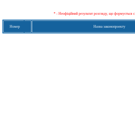
* - Неофіційний результат розгляду, що формується с
Номер
Назва законопроекту