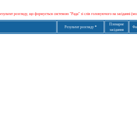
результат розгляду, що формується сиcтемою "Рада" зі слів головуючого на засіданні (мо
Пленарне
Результат розгляду
*
Фа
засідання