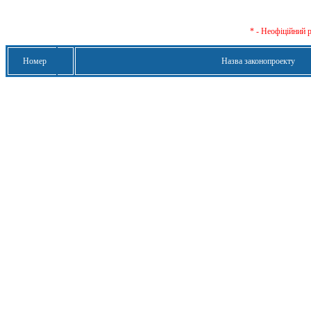
* - Неофіційний 
Номер
Назва законопроекту