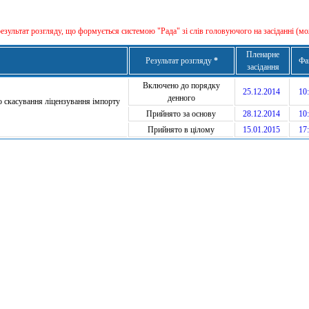
результат розгляду, що формується сиcтемою "Рада" зі слів головуючого на засіданні (мо
Пленарне
Результат розгляду
*
Фа
засідання
Включено до порядку
25.12.2014
10:
денного
о скасування ліцензування імпорту
Прийнято за основу
28.12.2014
10:
Прийнято в цілому
15.01.2015
17: