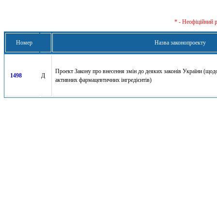
* - Неофіційний 
Номер
Назва законопроекту
Проект Закону про внесення змін до деяких законів України (щод
1498
Д
активних фармацевтичних інгредієнтів)