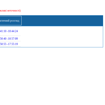
жливі неточності)
ктичний розгляд
41:10 -10:44:24
50:40 -10:57:09
50:55 -17:55:19