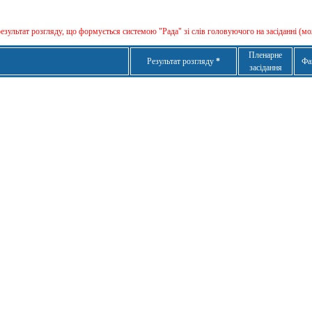
результат розгляду, що формується сиcтемою "Рада" зі слів головуючого на засіданні (мо
Пленарне
Результат розгляду
*
Фа
засідання