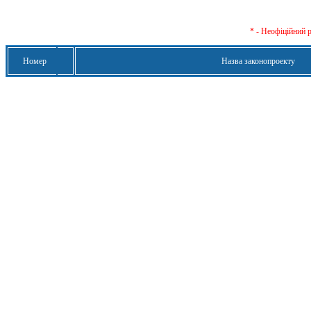
* - Неофіційний 
Номер
Назва законопроекту