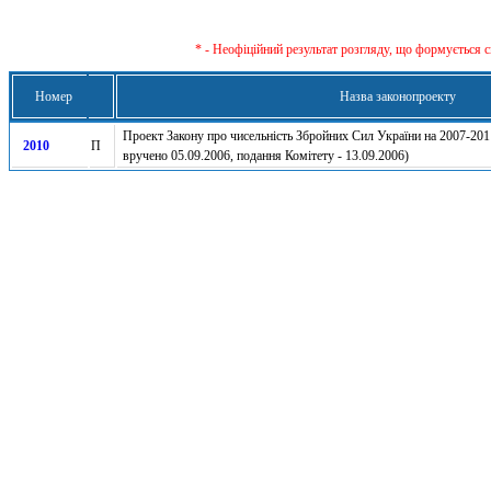
* - Неофіційний результат розгляду, що формується с
Номер
Назва законопроекту
Проект Закону про чисельність Збройних Сил України на 2007-2011
2010
П
вручено 05.09.2006, подання Комітету - 13.09.2006)