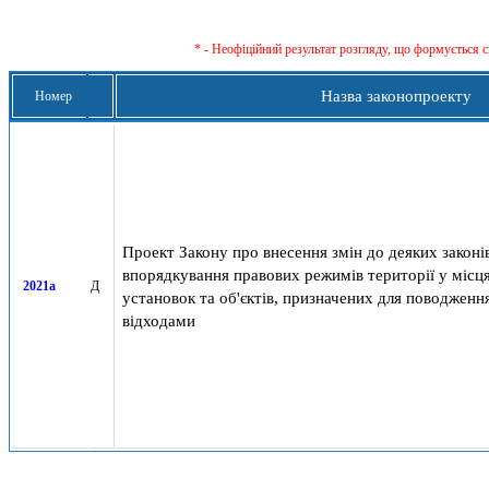
* - Неофіційний результат розгляду, що формується с
Назва законопроекту
Номер
Проект Закону про внесення змін до деяких закон
впорядкування правових режимів території у міс
2021а
Д
установок та об'єктів, призначених для поводженн
відходами