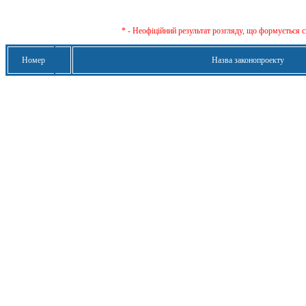
* - Неофіційний результат розгляду, що формується с
Номер
Назва законопроекту