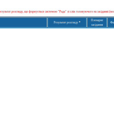
результат розгляду, що формується сиcтемою "Рада" зі слів головуючого на засіданні (мо
Пленарне
Результат розгляду
*
Фа
засідання