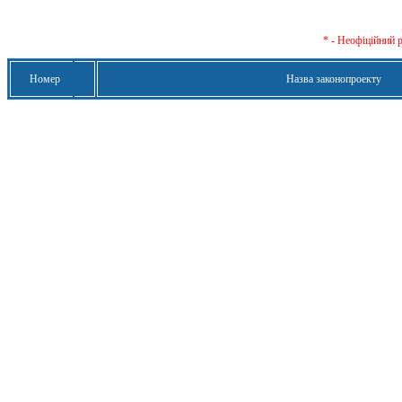
* - Неофіційний 
Номер
Назва законопроекту