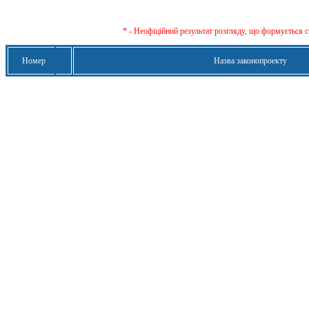
* - Неофіційний результат розгляду, що формується с
Номер
Назва законопроекту