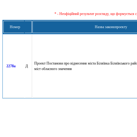
* - Неофіційний результат розгляду, що формується с
Номер
Назва законопроекту
Проект Постанови про віднесення міста Біляївка Біляївського райо
2278а
Д
міст обласного значення