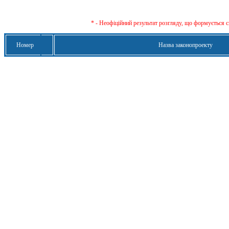
* - Неофіційний результат розгляду, що формується с
Номер
Назва законопроекту