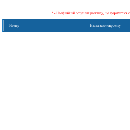
* - Неофіційний результат розгляду, що формується с
Номер
Назва законопроекту