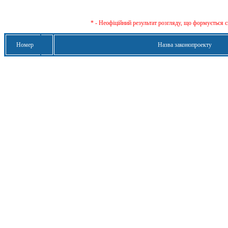
* - Неофіційний результат розгляду, що формується с
Номер
Назва законопроекту