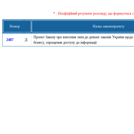
* - Неофіційний результат розгляду, що формується с
Номер
Назва законопроекту
Проект Закону про внесення змін до деяких законів України щод
2407
Д
бізнесу, спрощення доступу до інформації