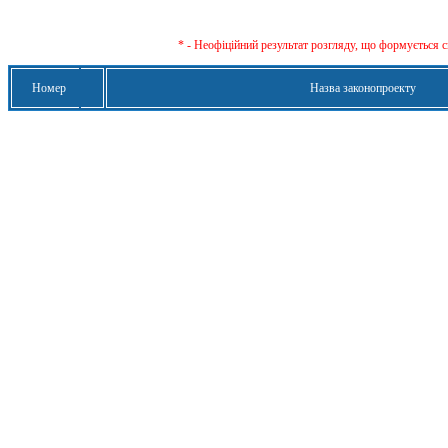
* - Неофіційний результат розгляду, що формується с
Номер
Назва законопроекту