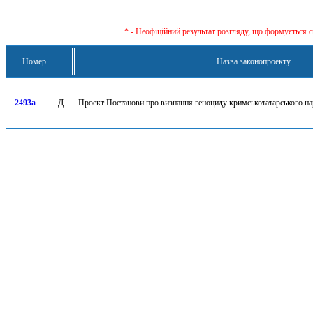
* - Неофіційний результат розгляду, що формується с
Номер
Назва законопроекту
2493а
Д
Проект Постанови про визнання геноциду кримськотатарського н