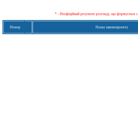
* - Неофіційний результат розгляду, що формується с
Номер
Назва законопроекту