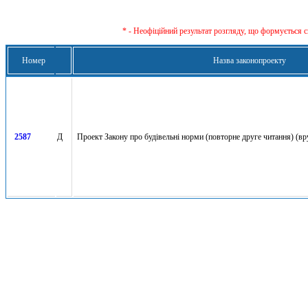
* - Неофіційний результат розгляду, що формується с
Номер
Назва законопроекту
2587
Д
Проект Закону про будівельні норми (повторне друге читання) (вр