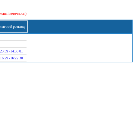
жливі неточності)
ктичний розгляд
23:59 -14:33:01
16:29 -16:22:30