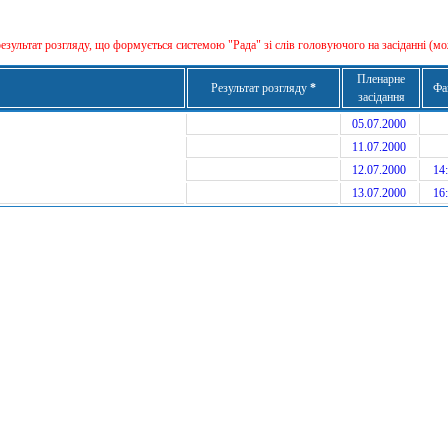
результат розгляду, що формується сиcтемою "Рада" зі слів головуючого на засіданні (мо
Пленарне
Результат розгляду
*
Фа
засідання
05.07.2000
11.07.2000
12.07.2000
14:
13.07.2000
16: