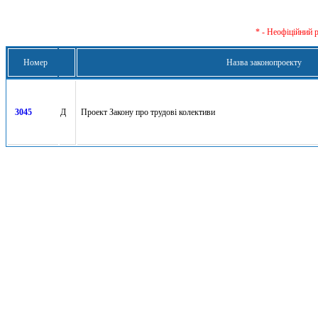
* - Неофіційний 
Номер
Назва законопроекту
3045
Д
Проект Закону про трудові колективи