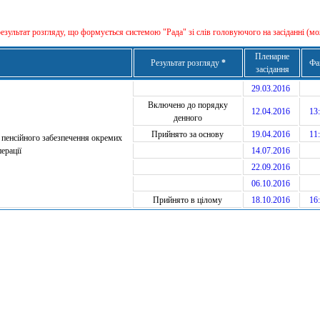
результат розгляду, що формується сиcтемою "Рада" зі слів головуючого на засіданні (мо
Пленарне
Результат розгляду
*
Фа
засідання
29.03.2016
Включено до порядку
12.04.2016
13:
денного
Прийнято за основу
19.04.2016
11:
 пенсійного забезпечення окремих
ерації
14.07.2016
22.09.2016
06.10.2016
Прийнято в цілому
18.10.2016
16: