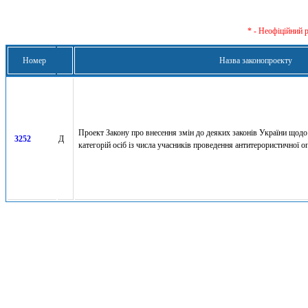
* - Неофіційний 
Номер
Назва законопроекту
Проект Закону про внесення змін до деяких законів України щодо
3252
Д
категорій осіб із числа учасників проведення антитерористичної оп