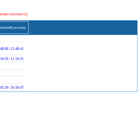
жливі неточності)
ктичний розгляд
48:08 -13:48:41
34:26 -11:54:31
43:30 -16:50:47