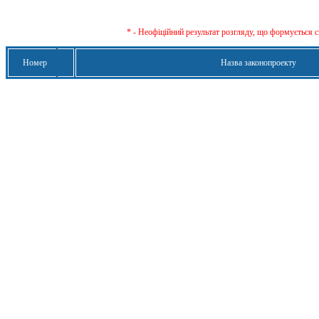
* - Неофіційний результат розгляду, що формується с
Номер
Назва законопроекту