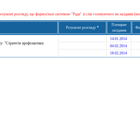
результат розгляду, що формується сиcтемою "Рада" зі слів головуючого на засіданні (мо
Пленарне
Результат розгляду
*
Фа
засідання
14.01.2014
у: "Стратегія профілактики
04.02.2014
18.02.2014