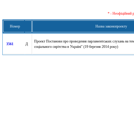
* - Неофіційний 
Номер
Назва законопроекту
Проект Постанови про проведення парламентських слухань на тем
3561
Д
соціального сирітства в Україні" (19 березня 2014 року)