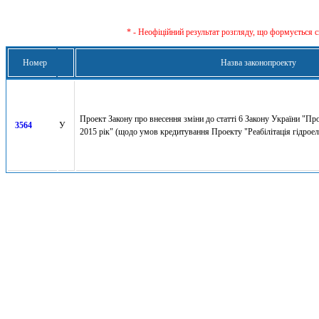
* - Неофіційний результат розгляду, що формується с
Номер
Назва законопроекту
Проект Закону про внесення зміни до статті 6 Закону України "П
3564
У
2015 рік" (щодо умов кредитування Проекту "Реабілітація гідроел