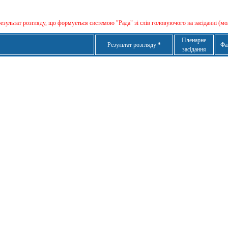
результат розгляду, що формується сиcтемою "Рада" зі слів головуючого на засіданні (мо
Пленарне
Результат розгляду
*
Фа
засідання