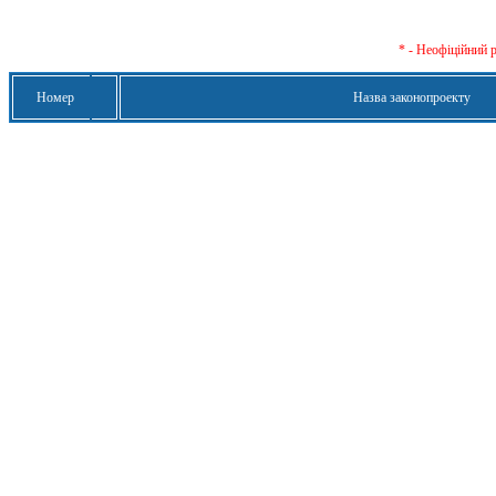
* - Неофіційний 
Номер
Назва законопроекту