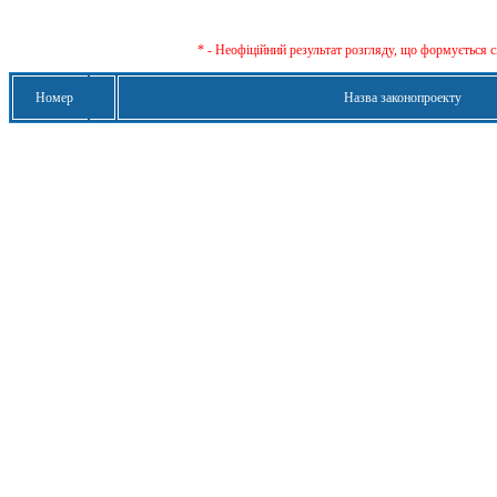
* - Неофіційний результат розгляду, що формується с
Номер
Назва законопроекту