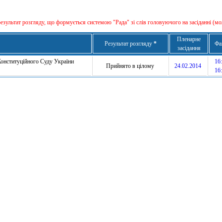
результат розгляду, що формується сиcтемою "Рада" зі слів головуючого на засіданні (мо
Пленарне
Результат розгляду
*
Фа
засідання
онституційного Суду України
16:
Прийнято в цілому
24.02.2014
16: