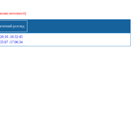
жливі неточності)
ктичний розгляд
26:10 -16:32:45
35:07 -17:06:34