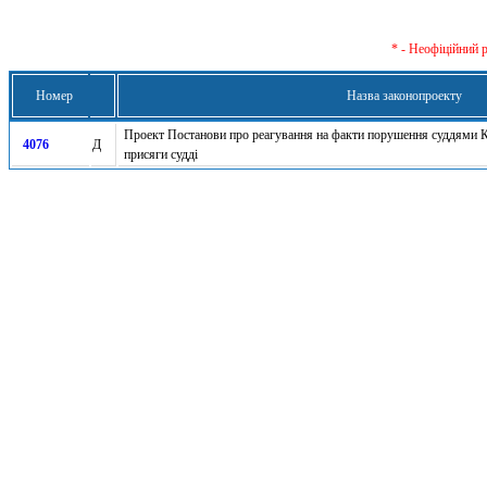
* - Неофіційний 
Номер
Назва законопроекту
Проект Постанови про реагування на факти порушення суддями К
4076
Д
присяги судді