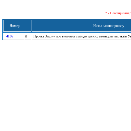
* - Неофіційний 
Номер
Назва законопроекту
4136
Д
Проект Закону про внесення змін до деяких законодавчих актів У