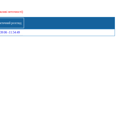
жливі неточності)
ктичний розгляд
39:06 -11:54:49