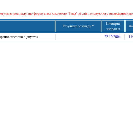
результат розгляду, що формується сиcтемою "Рада" зі слів головуючого на засіданні (мо
Пленарне
Результат розгляду
*
Фа
засідання
країни стосовно відпусток
22.10.2004
11: