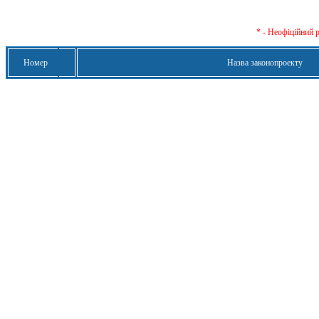
* - Неофіційний 
Номер
Назва законопроекту