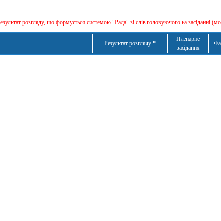
результат розгляду, що формується сиcтемою "Рада" зі слів головуючого на засіданні (мо
Пленарне
Результат розгляду
*
Фа
засідання