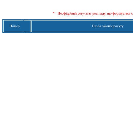
* - Неофіційний результат розгляду, що формується с
Номер
Назва законопроекту