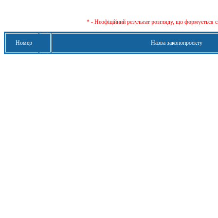
* - Неофіційний результат розгляду, що формується с
Номер
Назва законопроекту