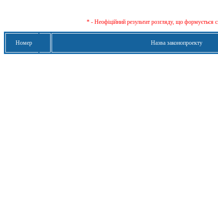
* - Неофіційний результат розгляду, що формується с
Номер
Назва законопроекту