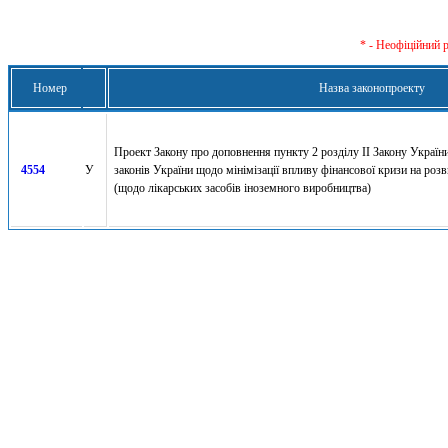
* - Неофіційний 
Номер
Назва законопроекту
Проект Закону про доповнення пункту 2 розділу ІІ Закону Україн
4554
У
законів України щодо мінімізації впливу фінансової кризи на роз
(щодо лікарських засобів іноземного виробництва)