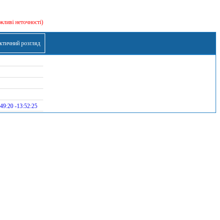
жливі неточності)
ктичний розгляд
49:20 -13:52:25