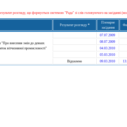
результат розгляду, що формується сиcтемою "Рада" зі слів головуючого на засіданні (мо
Пленарне
Результат розгляду
*
Фа
засідання
07.07.2009
08.07.2009
и "Про внесення змін до деяких
виток вітчизняної промисловості"
04.03.2010
05.03.2010
Відхилено
09.03.2010
13: