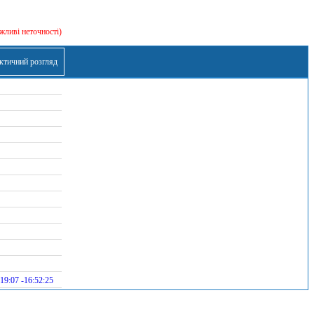
жливі неточності)
ктичний розгляд
19:07 -16:52:25