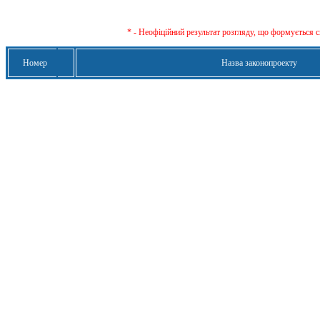
* - Неофіційний результат розгляду, що формується с
Номер
Назва законопроекту