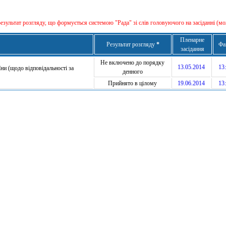
результат розгляду, що формується сиcтемою "Рада" зі слів головуючого на засіданні (мо
Пленарне
Результат розгляду
*
Фа
засідання
Не включено до порядку
13.05.2014
13:
ни (щодо відповідальності за
денного
Прийнято в цілому
19.06.2014
13: