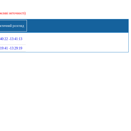
жливі неточності)
ктичний розгляд
40:22 -13:41:13
19:41 -13:29:19