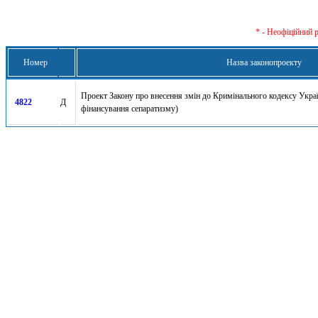
* - Неофіційний 
Номер
Назва законопроекту
Проект Закону про внесення змін до Кримінального кодексу Украї
4822
Д
фінансування сепаратизму)