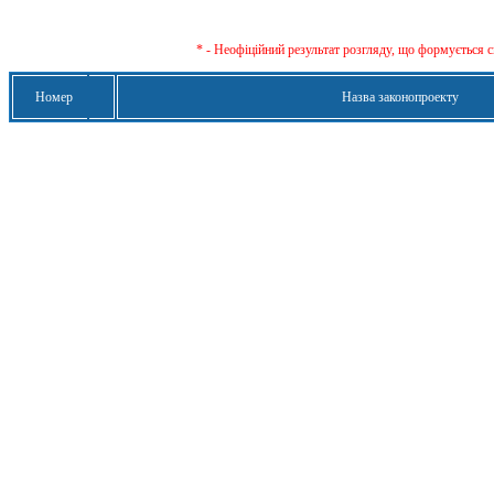
* - Неофіційний результат розгляду, що формується с
Номер
Назва законопроекту