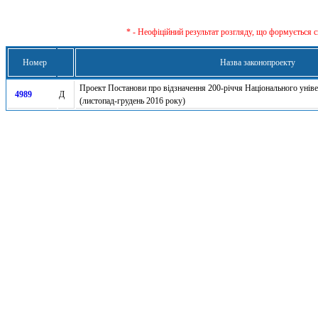
* - Неофіційний результат розгляду, що формується с
Номер
Назва законопроекту
Проект Постанови про відзначення 200-річчя Національного уніве
4989
Д
(листопад-грудень 2016 року)