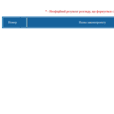
* - Неофіційний результат розгляду, що формується с
Номер
Назва законопроекту