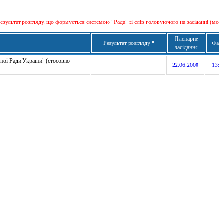
результат розгляду, що формується сиcтемою "Рада" зі слів головуючого на засіданні (мо
Пленарне
Результат розгляду
*
Фа
засідання
ної Ради України" (стосовно
22.06.2000
13: