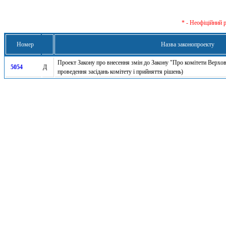
* - Неофіційний 
Номер
Назва законопроекту
Проект Закону про внесення змін до Закону "Про комітети Верхов
5054
Д
проведення засідань комітету і прийняття рішень)