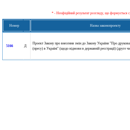
* - Неофіційний результат розгляду, що формується с
Номер
Назва законопроекту
Проект Закону про внесення змін до Закону України "Про друкован
5166
Д
(пресу) в Україні" (щодо відмови в державній реєстрації) (друге ч