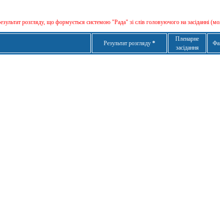
результат розгляду, що формується сиcтемою "Рада" зі слів головуючого на засіданні (мо
Пленарне
Результат розгляду
*
Фа
засідання