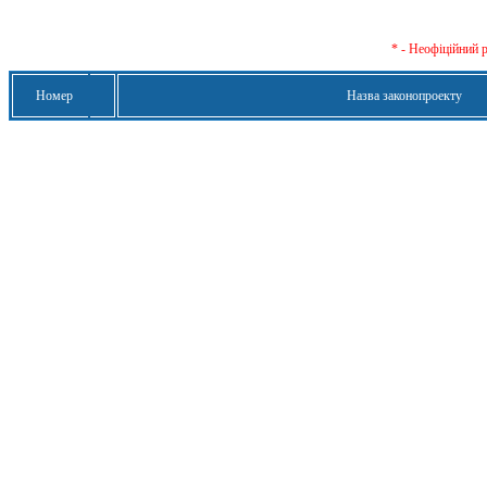
* - Неофіційний 
Номер
Назва законопроекту