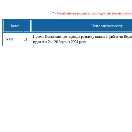
* - Неофіційний результат розгляду, що формується с
Номер
Назва законопроекту
Проект Постанови про порядок розгляду питань і прийняття Вер
5303
Д
щодо них 24 і 26 березня 2004 року