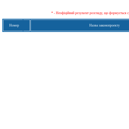
* - Неофіційний результат розгляду, що формується с
Номер
Назва законопроекту