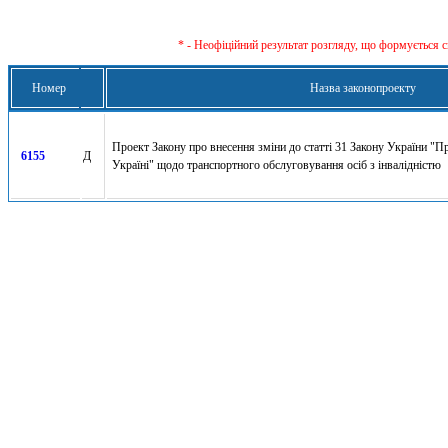
* - Неофіційний результат розгляду, що формується с
Номер
Назва законопроекту
Проект Закону про внесення зміни до статті 31 Закону України "Про
6155
Д
Україні" щодо транспортного обслуговування осіб з інвалідністю