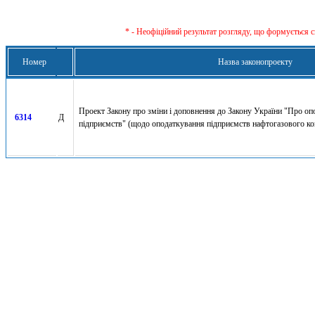
* - Неофіційний результат розгляду, що формується с
Номер
Назва законопроекту
Проект Закону про зміни і доповнення до Закону України "Про о
6314
Д
підприємств" (щодо оподаткування підприємств нафтогазового к