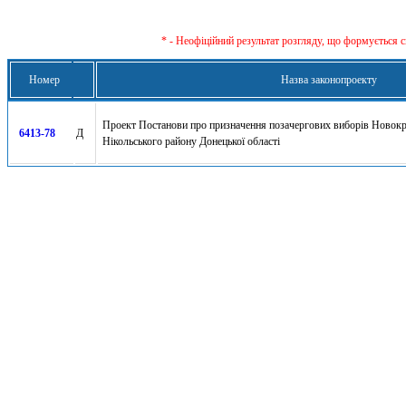
* - Неофіційний результат розгляду, що формується с
Номер
Назва законопроекту
Проект Постанови про призначення позачергових виборів Новокра
6413-78
Д
Нікольського району Донецької області