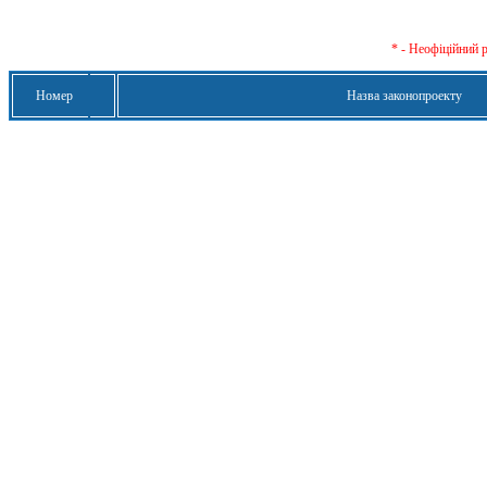
* - Неофіційний 
Номер
Назва законопроекту