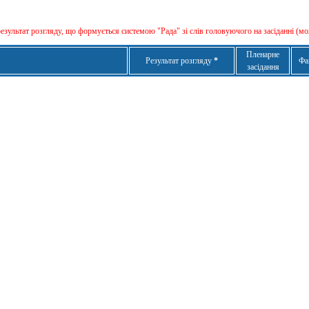
результат розгляду, що формується сиcтемою "Рада" зі слів головуючого на засіданні (мо
Пленарне
Результат розгляду
*
Фа
засідання