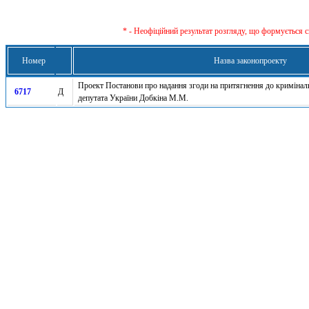
* - Неофіційний результат розгляду, що формується с
Номер
Назва законопроекту
Проект Постанови про надання згоди на притягнення до криміналь
6717
Д
депутата України Добкіна М.М.