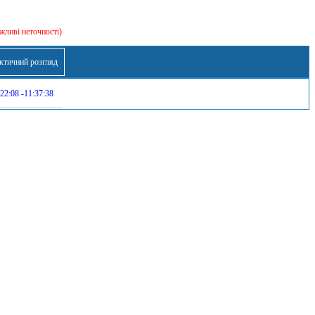
жливі неточності)
ктичний розгляд
22:08 -11:37:38