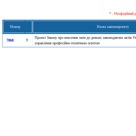
* - Неофіційний 
Номер
Назва законопроекту
Проект Закону про внесення змін до деяких законодавчих актів 
7068
У
управління професійно-технічною освітою