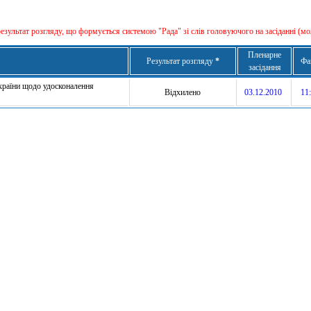
результат розгляду, що формується сиcтемою "Рада" зі слів головуючого на засіданні (мо
Пленарне
Результат розгляду
*
Фа
засідання
України щодо удосконалення
Відхилено
03.12.2010
11: