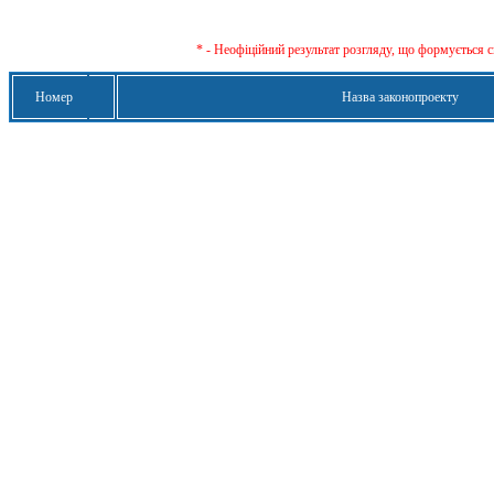
* - Неофіційний результат розгляду, що формується с
Номер
Назва законопроекту